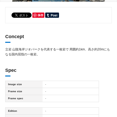
保存
Concept
立岩 山陰海岸ジオパークを代表する一枚岩で 周囲約1km、高さ約20mにも
なる国内屈指の一枚岩。
Spec
Image size
-
Frame size
-
Frame spec
-
Edition
-