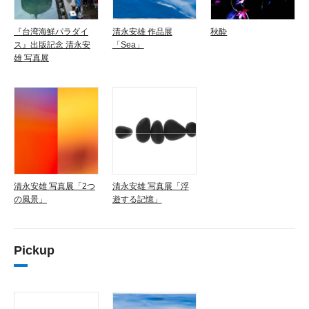
『台湾海鮮パラダイ
清永安雄 作品展
秋酔
ス』出版記念 清永安
「Sea」
雄 写真展
清永安雄 写真展「2つ
清永安雄 写真展「浮
の風景」
遊する記憶」
Pickup