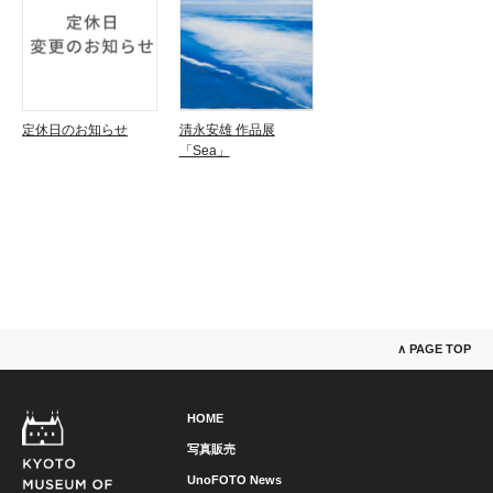
定休日のお知らせ
清永安雄 作品展
「Sea」
∧ PAGE TOP
HOME
写真販売
UnoFOTO News