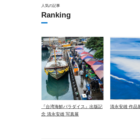
人気の記事
Ranking
『台湾海鮮パラダイス』出版記
清永安雄 作品展
念 清永安雄 写真展