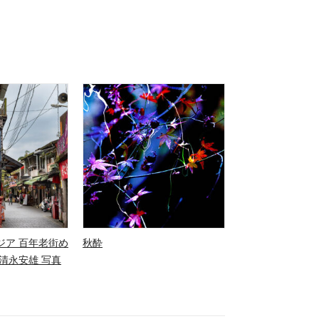
ジア 百年老街め
秋酔
清永安雄 写真