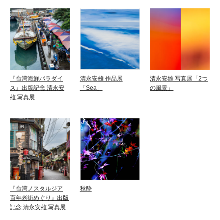
『台湾海鮮パラダイ
清永安雄 作品展
清永安雄 写真展「2つ
ス』出版記念 清永安
「Sea」
の風景」
雄 写真展
『台湾ノスタルジア
秋酔
百年老街めぐり』出版
記念 清永安雄 写真展