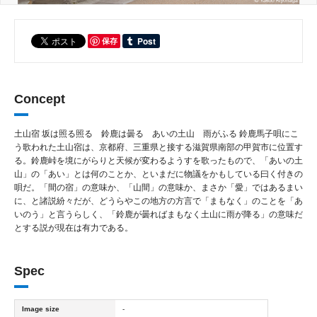
保存
Concept
土山宿 坂は照る照る 鈴鹿は曇る あいの土山 雨がふる 鈴鹿馬子唄にこ
う歌われた土山宿は、京都府、三重県と接する滋賀県南部の甲賀市に位置す
る。鈴鹿峠を境にがらりと天候が変わるようすを歌ったもので、「あいの土
山」の「あい」とは何のことか、といまだに物議をかもしている曰く付きの
唄だ。「間の宿」の意味か、「山間」の意味か、まさか「愛」ではあるまい
に、と諸説紛々だが、どうらやこの地方の方言で「まもなく」のことを「あ
いのう」と言うらしく、「鈴鹿が曇ればまもなく土山に雨が降る」の意味だ
とする説が現在は有力である。
Spec
Image size
-