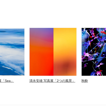
「Sea」
清永安雄 写真展「2つの風景」
秋酔