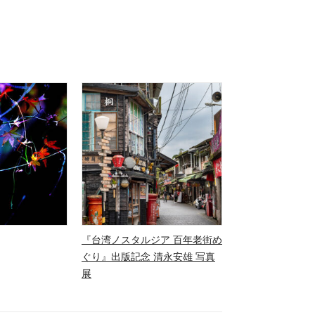
『台湾ノスタルジア 百年老街め
ぐり』出版記念 清永安雄 写真
展