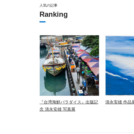
人気の記事
Ranking
『台湾海鮮パラダイス』出版記
清永安雄 作品展
念 清永安雄 写真展