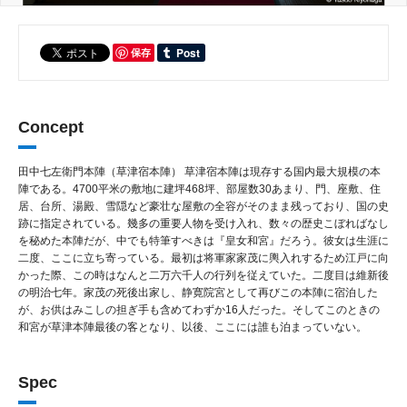
保存
Concept
田中七左衛門本陣（草津宿本陣） 草津宿本陣は現存する国内最大規模の本
陣である。4700平米の敷地に建坪468坪、部屋数30あまり、門、座敷、住
居、台所、湯殿、雪隠など豪壮な屋敷の全容がそのまま残っており、国の史
跡に指定されている。幾多の重要人物を受け入れ、数々の歴史こぼればなし
を秘めた本陣だが、中でも特筆すべきは『皇女和宮』だろう。彼女は生涯に
二度、ここに立ち寄っている。最初は将軍家家茂に輿入れするため江戸に向
かった際、この時はなんと二万六千人の行列を従えていた。二度目は維新後
の明治七年。家茂の死後出家し、静寛院宮として再びこの本陣に宿泊した
が、お供はみこしの担ぎ手も含めてわずか16人だった。そしてこのときの
和宮が草津本陣最後の客となり、以後、ここには誰も泊まっていない。
Spec