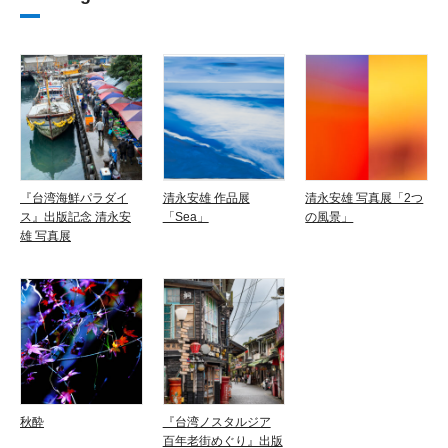
『台湾海鮮パラダイ
清永安雄 作品展
清永安雄 写真展「2つ
ス』出版記念 清永安
「Sea」
の風景」
雄 写真展
秋酔
『台湾ノスタルジア
百年老街めぐり』出版