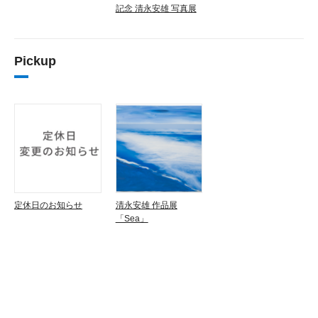
記念 清永安雄 写真展
Pickup
定休日のお知らせ
清永安雄 作品展
「Sea」