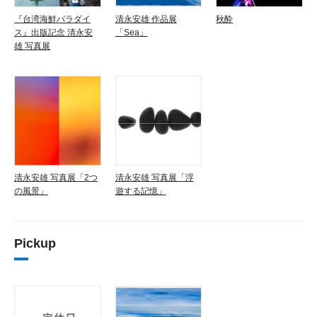
『台湾海鮮パラダイ
清永安雄 作品展
秋酔
ス』出版記念 清永安
「Sea」
雄 写真展
清永安雄 写真展「2つ
清永安雄 写真展「浮
の風景」
遊する記憶」
Pickup