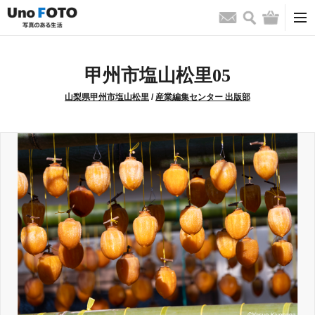
検索
バッグ
お問い合わせ
甲州市塩山松里05
山梨県甲州市塩山松里
/
産業編集センター 出版部