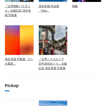
『台湾海鮮パラダイ
清永安雄 作品展
秋酔
ス』出版記念 清永安
「Sea」
雄 写真展
清永安雄 写真展「2つ
『台湾ノスタルジア
の風景」
百年老街めぐり』出版
記念 清永安雄 写真展
Pickup