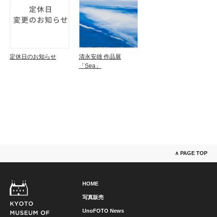
定休日のお知らせ
清永安雄 作品展
「Sea」
∧ PAGE TOP
HOME
写真販売
UnoFOTO News