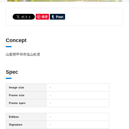
保存
Concept
山梨県甲州市塩山松里
Spec
Image size
-
Frame size
-
Frame spec
-
Edition
-
Signature
-