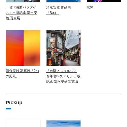
『台湾海鮮パラダイ
清永安雄 作品展
秋酔
ス』出版記念 清永安
「Sea」
雄 写真展
清永安雄 写真展「2つ
『台湾ノスタルジア
の風景」
百年老街めぐり』出版
記念 清永安雄 写真展
Pickup