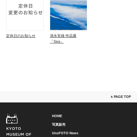
定休日のお知らせ
清永安雄 作品展
「Sea」
∧ PAGE TOP
HOME
写真販売
UnoFOTO News