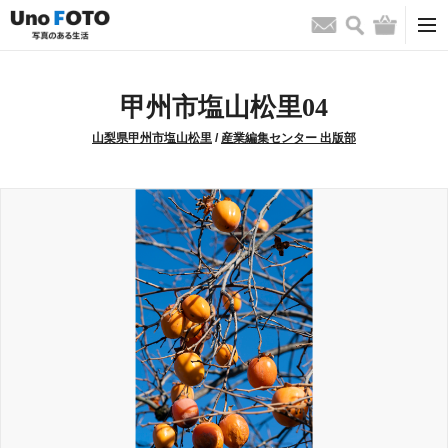
検索
バッグ
お問い合わせ
甲州市塩山松里04
山梨県甲州市塩山松里
/
産業編集センター 出版部