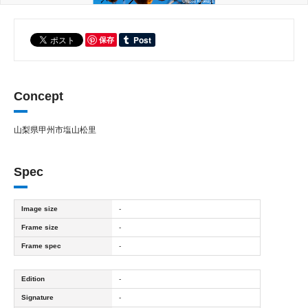
保存
Concept
山梨県甲州市塩山松里
Spec
Image size
-
Frame size
-
Frame spec
-
Edition
-
Signature
-