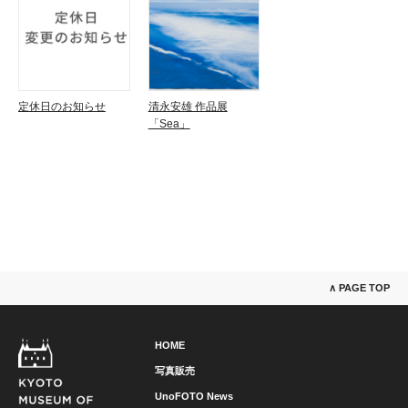
定休日のお知らせ
清永安雄 作品展
「Sea」
∧ PAGE TOP
HOME
写真販売
UnoFOTO News