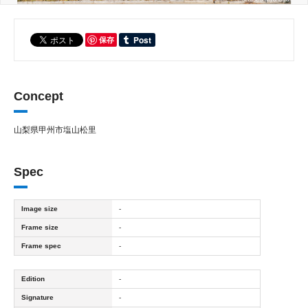
保存
Concept
山梨県甲州市塩山松里
Spec
Image size
-
Frame size
-
Frame spec
-
Edition
-
Signature
-