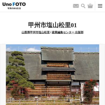
検索
バッグ
お問い合わせ
甲州市塩山松里01
山梨県甲州市塩山松里
/
産業編集センター 出版部