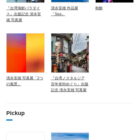
『台湾海鮮パラダイ
清永安雄 作品展
秋酔
ス』出版記念 清永安
「Sea」
雄 写真展
清永安雄 写真展「2つ
『台湾ノスタルジア
の風景」
百年老街めぐり』出版
記念 清永安雄 写真展
Pickup