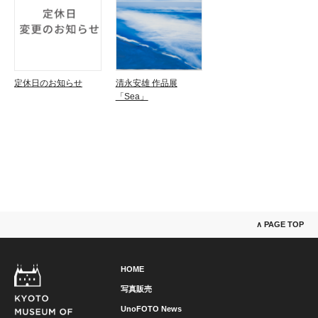
定休日のお知らせ
清永安雄 作品展
「Sea」
∧ PAGE TOP
HOME
写真販売
UnoFOTO News