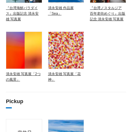
『台湾海鮮パラダイ
清永安雄 作品展
『台湾ノスタルジア
ス』出版記念 清永安
「Sea」
百年老街めぐり』出版
雄 写真展
記念 清永安雄 写真展
清永安雄 写真展「2つ
清永安雄 写真展「花
の風景」
神」
Pickup