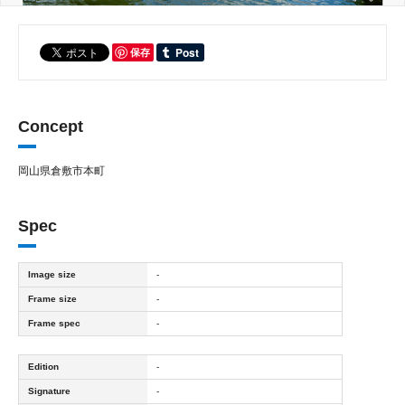
保存
Concept
岡山県倉敷市本町
Spec
Image size
-
Frame size
-
Frame spec
-
Edition
-
Signature
-