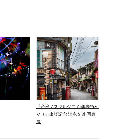
『台湾ノスタルジア 百年老街め
ぐり』出版記念 清永安雄 写真
展