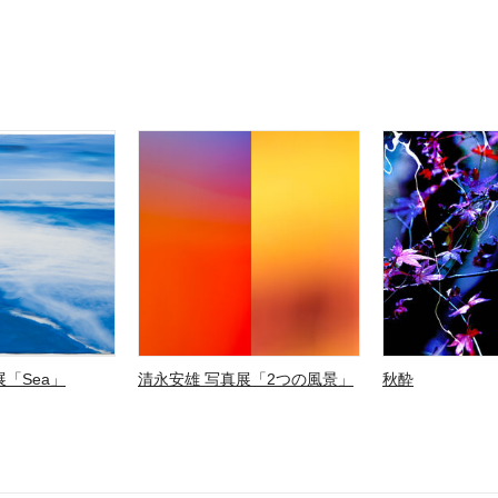
「Sea」
清永安雄 写真展「2つの風景」
秋酔