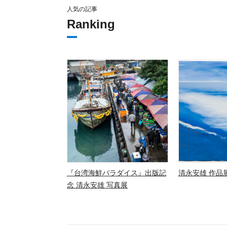
人気の記事
Ranking
『台湾海鮮パラダイス』出版記
清永安雄 作品展
念 清永安雄 写真展