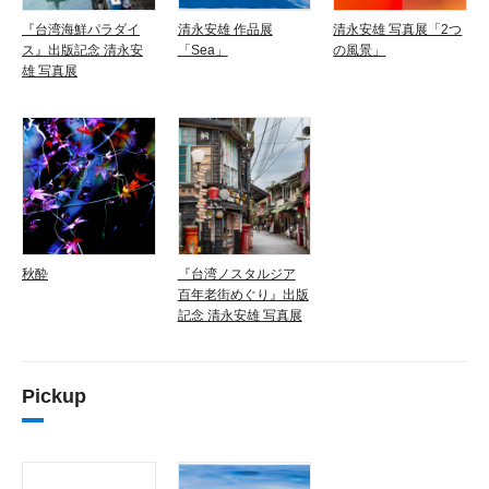
『台湾海鮮パラダイ
清永安雄 作品展
清永安雄 写真展「2つ
ス』出版記念 清永安
「Sea」
の風景」
雄 写真展
秋酔
『台湾ノスタルジア
百年老街めぐり』出版
記念 清永安雄 写真展
Pickup