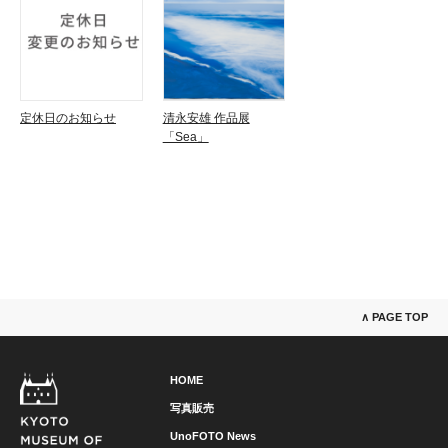
定休日のお知らせ
清永安雄 作品展
「Sea」
∧ PAGE TOP
HOME
写真販売
UnoFOTO News