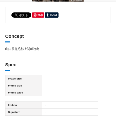
保存
Concept
山口県熊毛郡上関町祝島
Spec
Image size
-
Frame size
-
Frame spec
-
Edition
-
Signature
-