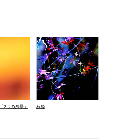
「2つの風景」
秋酔