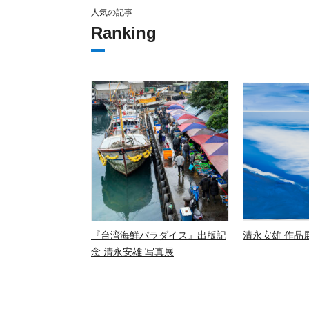
人気の記事
Ranking
『台湾海鮮パラダイス』出版記
清永安雄 作品展
念 清永安雄 写真展