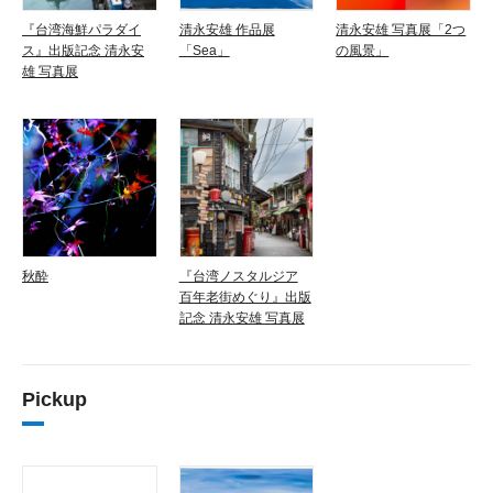
『台湾海鮮パラダイ
清永安雄 作品展
清永安雄 写真展「2つ
ス』出版記念 清永安
「Sea」
の風景」
雄 写真展
秋酔
『台湾ノスタルジア
百年老街めぐり』出版
記念 清永安雄 写真展
Pickup