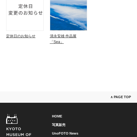
定休日のお知らせ
清永安雄 作品展
「Sea」
∧ PAGE TOP
HOME
写真販売
UnoFOTO News