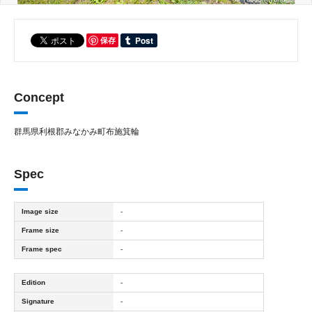
保存
Concept
群馬県利根郡みなかみ町布施箕輪
Spec
Image size
-
Frame size
-
Frame spec
-
Edition
-
Signature
-