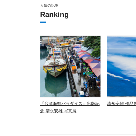
人気の記事
Ranking
『台湾海鮮パラダイス』出版記
清永安雄 作品展
念 清永安雄 写真展