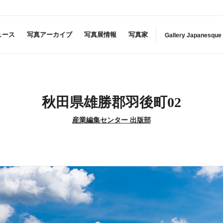
ュース
写真アーカイブ
写真展情報
写真家
Gallery Japanesque
秋田県雄勝郡羽後町02
産業編集センター 出版部