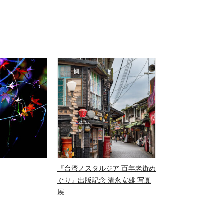
『台湾ノスタルジア 百年老街め
ぐり』出版記念 清永安雄 写真
展