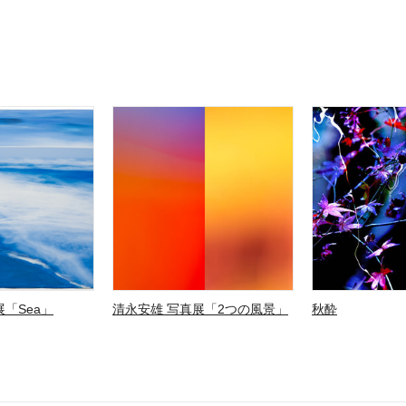
「Sea」
清永安雄 写真展「2つの風景」
秋酔