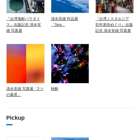
『台湾海鮮パラダイ
清永安雄 作品展
『台湾ノスタルジア
ス』出版記念 清永安
「Sea」
百年老街めぐり』出版
雄 写真展
記念 清永安雄 写真展
清永安雄 写真展「2つ
秋酔
の風景」
Pickup