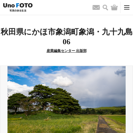
検索
バッグ
お問い合わせ
秋田県にかほ市象潟町象潟・九十九島
06
産業編集センター 出版部