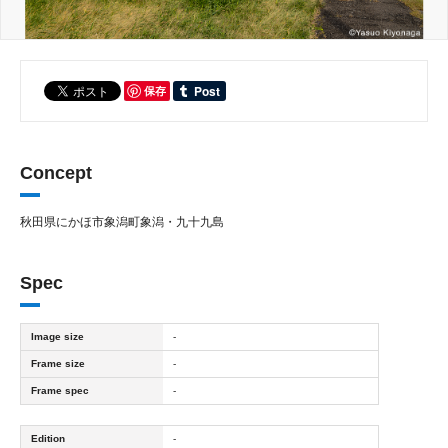
保存
Concept
秋田県にかほ市象潟町象潟・九十九島
Spec
Image size
-
Frame size
-
Frame spec
-
Edition
-