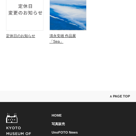
定休日のお知らせ
清永安雄 作品展
「Sea」
∧ PAGE TOP
HOME
写真販売
UnoFOTO News