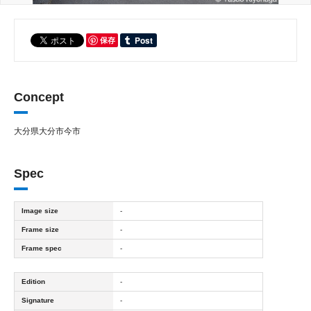
保存
Concept
大分県大分市今市
Spec
Image size
-
Frame size
-
Frame spec
-
Edition
-
Signature
-