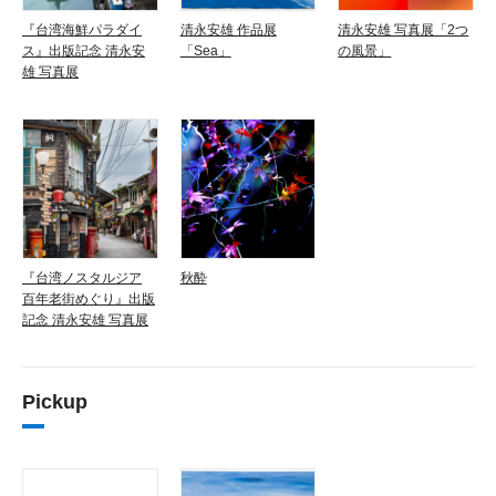
『台湾海鮮パラダイ
清永安雄 作品展
清永安雄 写真展「2つ
ス』出版記念 清永安
「Sea」
の風景」
雄 写真展
『台湾ノスタルジア
秋酔
百年老街めぐり』出版
記念 清永安雄 写真展
Pickup