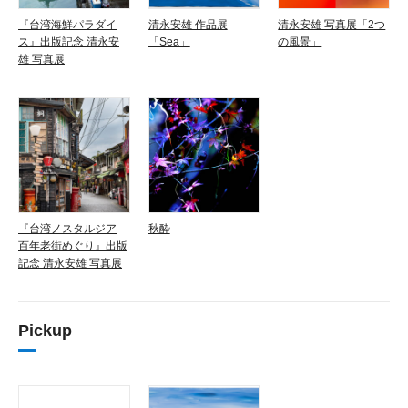
『台湾海鮮パラダイ
清永安雄 作品展
清永安雄 写真展「2つ
ス』出版記念 清永安
「Sea」
の風景」
雄 写真展
『台湾ノスタルジア
秋酔
百年老街めぐり』出版
記念 清永安雄 写真展
Pickup