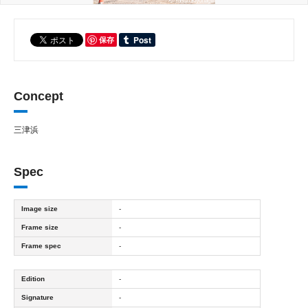
保存
Concept
三津浜
Spec
Image size
-
Frame size
-
Frame spec
-
Edition
-
Signature
-