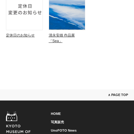
定休日のお知らせ
清永安雄 作品展
「Sea」
∧ PAGE TOP
HOME
写真販売
UnoFOTO News