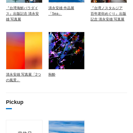
『台湾海鮮パラダイ
清永安雄 作品展
『台湾ノスタルジア
ス』出版記念 清永安
「Sea」
百年老街めぐり』出版
雄 写真展
記念 清永安雄 写真展
清永安雄 写真展「2つ
秋酔
の風景」
Pickup