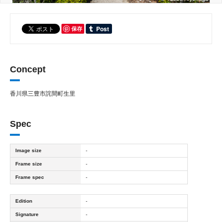
保存
Concept
香川県三豊市詫間町生里
Spec
Image size
-
Frame size
-
Frame spec
-
Edition
-
Signature
-