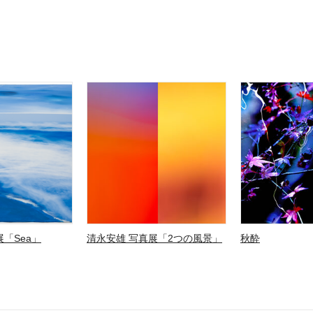
「Sea」
清永安雄 写真展「2つの風景」
秋酔