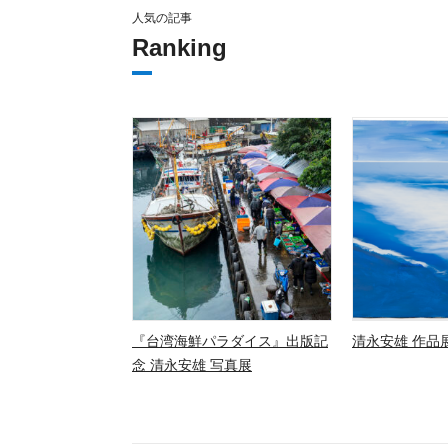
人気の記事
Ranking
『台湾海鮮パラダイス』出版記
清永安雄 作品展
念 清永安雄 写真展