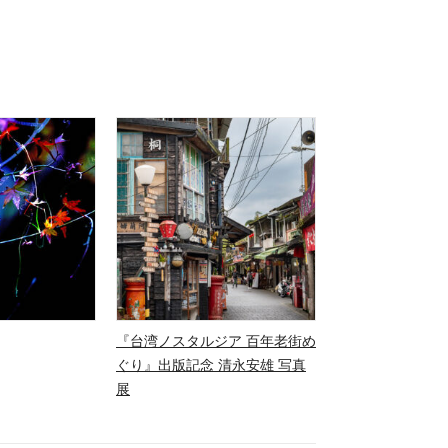
『台湾ノスタルジア 百年老街め
ぐり』出版記念 清永安雄 写真
展