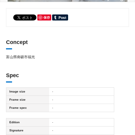
保存
Concept
富山県南砺市福光
Spec
Image size
-
Frame size
-
Frame spec
-
Edition
-
Signature
-