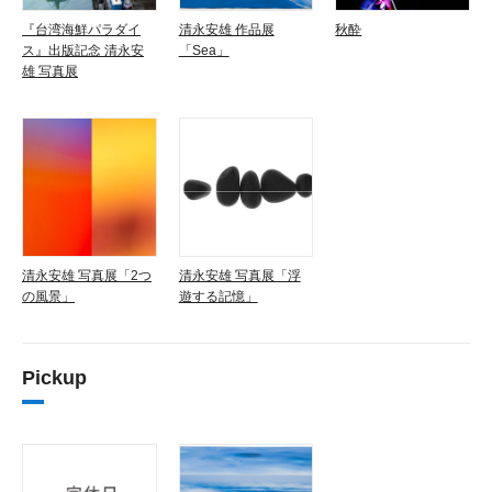
『台湾海鮮パラダイ
清永安雄 作品展
秋酔
ス』出版記念 清永安
「Sea」
雄 写真展
清永安雄 写真展「2つ
清永安雄 写真展「浮
の風景」
遊する記憶」
Pickup