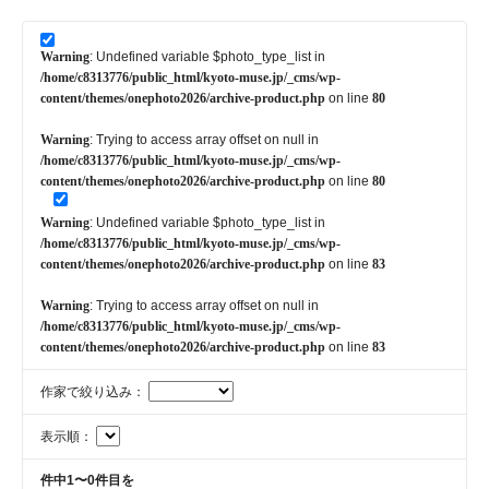
Warning
: Undefined variable $photo_type_list in
/home/c8313776/public_html/kyoto-muse.jp/_cms/wp-
content/themes/onephoto2026/archive-product.php
on line
80
Warning
: Trying to access array offset on null in
/home/c8313776/public_html/kyoto-muse.jp/_cms/wp-
content/themes/onephoto2026/archive-product.php
on line
80
Warning
: Undefined variable $photo_type_list in
/home/c8313776/public_html/kyoto-muse.jp/_cms/wp-
content/themes/onephoto2026/archive-product.php
on line
83
Warning
: Trying to access array offset on null in
/home/c8313776/public_html/kyoto-muse.jp/_cms/wp-
content/themes/onephoto2026/archive-product.php
on line
83
作家で絞り込み：
表示順：
件中1〜0件目を