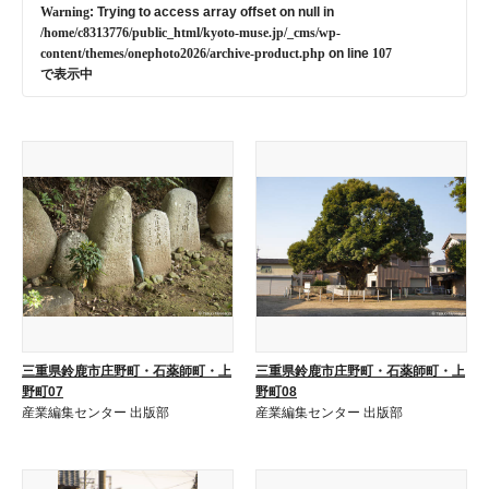
Warning
: Trying to access array offset on null in
/home/c8313776/public_html/kyoto-muse.jp/_cms/wp-
content/themes/onephoto2026/archive-product.php
on line
107
で表示中
三重県鈴鹿市庄野町・石薬師町・上
三重県鈴鹿市庄野町・石薬師町・上
野町07
野町08
産業編集センター 出版部
産業編集センター 出版部