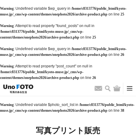
Warning
: Undefined variable $wp_query in
/home/c8313776/public_html/kyoto-
muse.jp/_cms/wp-content/themes/onephoto2026/archive-product.php
on line
25
Warning
: Attempt to read property "found_posts" on null in
/home/c8313776/public_html/kyoto-muse.jp/_cms/wp-
content/themes/onephoto2026/archive-product.php
on line
25
Warning
: Undefined variable $wp_query in
/home/c8313776/public_html/kyoto-
muse.jp/_cms/wp-content/themes/onephoto2026/archive-product.php
on line
26
Warning
: Attempt to read property "post_count" on null in
/home/c8313776/public_html/kyoto-muse.jp/_cms/wp-
content/themes/onephoto2026/archive-product.php
on line
26
検索
バッグ
お問い合わせ
Warning
: Undefined variable $photo_sort_list in
/home/c8313776/public_html/kyoto-
muse.jp/_cms/wp-content/themes/onephoto2026/archive-product.php
on line
38
写真プリント販売