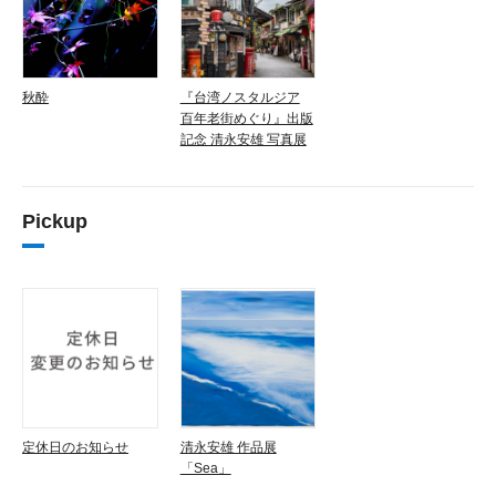
秋酔
『台湾ノスタルジア
百年老街めぐり』出版
記念 清永安雄 写真展
Pickup
定休日のお知らせ
清永安雄 作品展
「Sea」