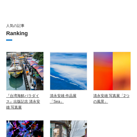
人気の記事
Ranking
『台湾海鮮パラダイ
清永安雄 作品展
清永安雄 写真展「2つ
ス』出版記念 清永安
「Sea」
の風景」
雄 写真展