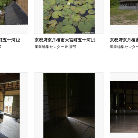
五十河12
京都府京丹後市大宮町五十河13
京都府京丹後
部
産業編集センター 出版部
産業編集センター