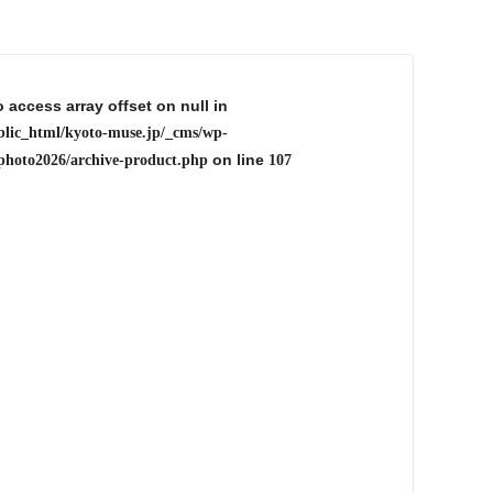
o access array offset on null in
blic_html/kyoto-muse.jp/_cms/wp-
on line
photo2026/archive-product.php
107