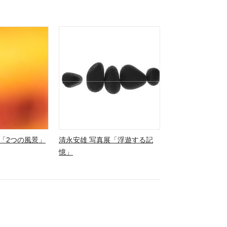
「2つの風景」
清永安雄 写真展「浮遊する記
憶」