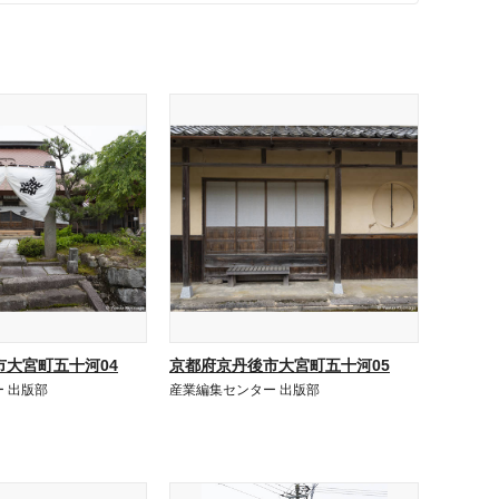
市大宮町五十河04
京都府京丹後市大宮町五十河05
 出版部
産業編集センター 出版部