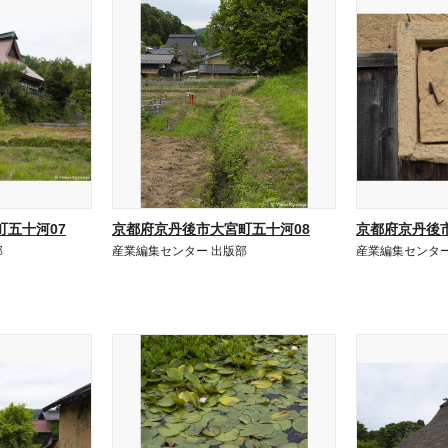
五十河07
京都府京丹後市大宮町五十河08
京都府京丹後
部
産業編集センター 出版部
産業編集センター