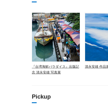
『台湾海鮮パラダイス』出版記
清永安雄 作品展
念 清永安雄 写真展
Pickup