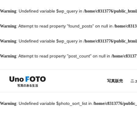
: Undefined variable $wp_query in
Warning
/home/c8313776/public_html
: Attempt to read property "found_posts" on null in
Warning
/home/c8313
: Undefined variable $wp_query in
Warning
/home/c8313776/public_html
: Attempt to read property "post_count" on null in
Warning
/home/c83137
写真販売
ニ
: Undefined variable $photo_sort_list in
Warning
/home/c8313776/public