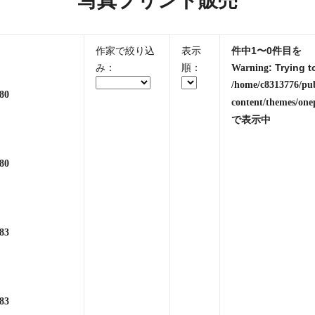
写真プリント販売
作家で絞り込
表示
件中1〜0件目を
み：
順：
: Trying t
Warning
/home/c8313776/pu
80
content/themes/one
で表示中
80
83
83