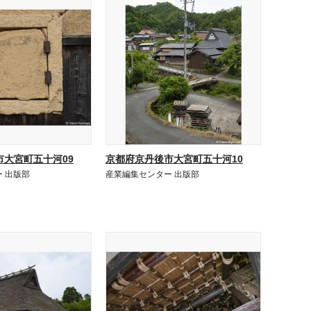
市大宮町五十河09
京都府京丹後市大宮町五十河10
 出版部
産業編集センター 出版部