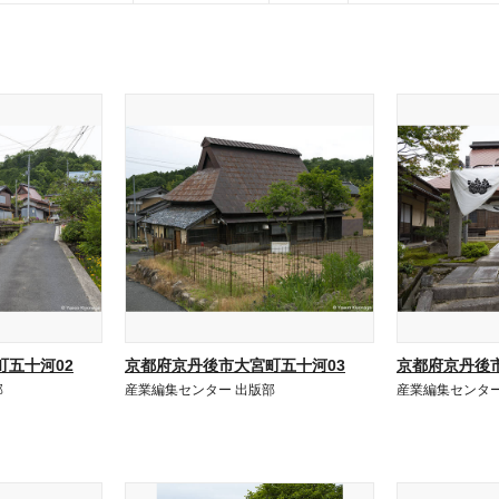
五十河02
京都府京丹後市大宮町五十河03
京都府京丹後
部
産業編集センター 出版部
産業編集センター