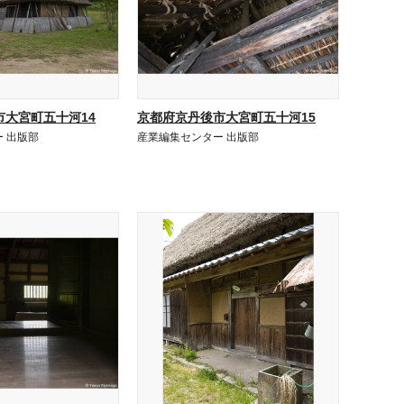
市大宮町五十河14
京都府京丹後市大宮町五十河15
 出版部
産業編集センター 出版部