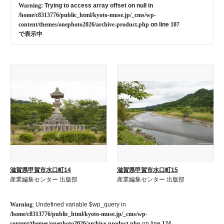
Warning
: Trying to access array offset on null in
/home/c8313776/public_html/kyoto-muse.jp/_cms/wp-
content/themes/onephoto2026/archive-product.php
on line
107
で表示中
滋賀県甲賀市水口町14
滋賀県甲賀市水口町15
産業編集センター 出版部
産業編集センター 出版部
Warning
: Undefined variable $wp_query in
/home/c8313776/public_html/kyoto-muse.jp/_cms/wp-
content/themes/onephoto2026/archive-product.php
on line
124