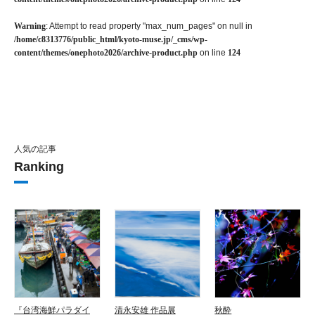
Warning
: Attempt to read property "max_num_pages" on null in
/home/c8313776/public_html/kyoto-muse.jp/_cms/wp-
content/themes/onephoto2026/archive-product.php
on line
124
人気の記事
Ranking
『台湾海鮮パラダイ
清永安雄 作品展
秋酔