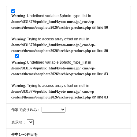
Warning
: Undefined variable $photo_type_list in
/home/c8313776/public_html/kyoto-muse.jp/_cms/wp-
content/themes/onephoto2026/archive-product.php
on line
80
Warning
: Trying to access array offset on null in
/home/c8313776/public_html/kyoto-muse.jp/_cms/wp-
content/themes/onephoto2026/archive-product.php
on line
80
Warning
: Undefined variable $photo_type_list in
/home/c8313776/public_html/kyoto-muse.jp/_cms/wp-
content/themes/onephoto2026/archive-product.php
on line
83
Warning
: Trying to access array offset on null in
/home/c8313776/public_html/kyoto-muse.jp/_cms/wp-
content/themes/onephoto2026/archive-product.php
on line
83
作家で絞り込み：
表示順：
件中1〜0件目を