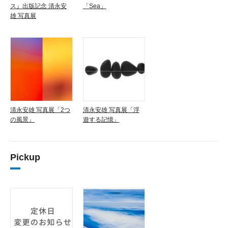
ス』出版記念 清永安
「Sea」
雄 写真展
清永安雄 写真展「2つ
清永安雄 写真展「浮
の風景」
遊する記憶」
Pickup