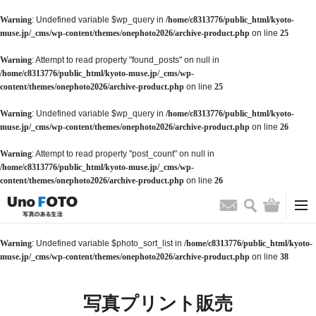
Warning
: Undefined variable $wp_query in
/home/c8313776/public_html/kyoto-
muse.jp/_cms/wp-content/themes/onephoto2026/archive-product.php
on line
25
Warning
: Attempt to read property "found_posts" on null in
/home/c8313776/public_html/kyoto-muse.jp/_cms/wp-
content/themes/onephoto2026/archive-product.php
on line
25
Warning
: Undefined variable $wp_query in
/home/c8313776/public_html/kyoto-
muse.jp/_cms/wp-content/themes/onephoto2026/archive-product.php
on line
26
Warning
: Attempt to read property "post_count" on null in
/home/c8313776/public_html/kyoto-muse.jp/_cms/wp-
content/themes/onephoto2026/archive-product.php
on line
26
検索
バッグ
お問い合わせ
Warning
: Undefined variable $photo_sort_list in
/home/c8313776/public_html/kyoto-
muse.jp/_cms/wp-content/themes/onephoto2026/archive-product.php
on line
38
写真プリント販売