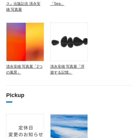
ス』出版記念 清永安
「Sea」
雄 写真展
清永安雄 写真展「2つ
清永安雄 写真展「浮
の風景」
遊する記憶」
Pickup