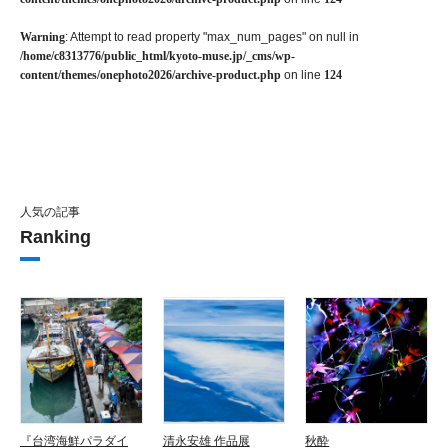
Warning
: Attempt to read property "max_num_pages" on null in
/home/c8313776/public_html/kyoto-muse.jp/_cms/wp-
content/themes/onephoto2026/archive-product.php
on line
124
人気の記事
Ranking
『台湾海鮮パラダイ
清永安雄 作品展
秋酔