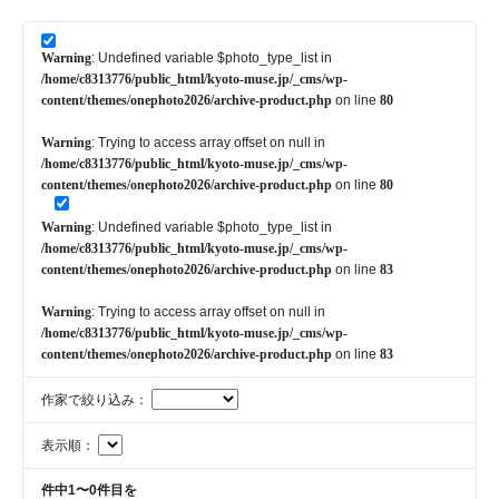
Warning
: Undefined variable $photo_type_list in
/home/c8313776/public_html/kyoto-muse.jp/_cms/wp-
content/themes/onephoto2026/archive-product.php
on line
80
Warning
: Trying to access array offset on null in
/home/c8313776/public_html/kyoto-muse.jp/_cms/wp-
content/themes/onephoto2026/archive-product.php
on line
80
Warning
: Undefined variable $photo_type_list in
/home/c8313776/public_html/kyoto-muse.jp/_cms/wp-
content/themes/onephoto2026/archive-product.php
on line
83
Warning
: Trying to access array offset on null in
/home/c8313776/public_html/kyoto-muse.jp/_cms/wp-
content/themes/onephoto2026/archive-product.php
on line
83
作家で絞り込み：
表示順：
件中1〜0件目を