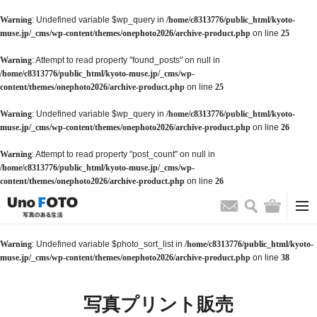
Warning
: Undefined variable $wp_query in
/home/c8313776/public_html/kyoto-
muse.jp/_cms/wp-content/themes/onephoto2026/archive-product.php
on line
25
Warning
: Attempt to read property "found_posts" on null in
/home/c8313776/public_html/kyoto-muse.jp/_cms/wp-
content/themes/onephoto2026/archive-product.php
on line
25
Warning
: Undefined variable $wp_query in
/home/c8313776/public_html/kyoto-
muse.jp/_cms/wp-content/themes/onephoto2026/archive-product.php
on line
26
Warning
: Attempt to read property "post_count" on null in
/home/c8313776/public_html/kyoto-muse.jp/_cms/wp-
content/themes/onephoto2026/archive-product.php
on line
26
検索
バッグ
お問い合わせ
Warning
: Undefined variable $photo_sort_list in
/home/c8313776/public_html/kyoto-
muse.jp/_cms/wp-content/themes/onephoto2026/archive-product.php
on line
38
写真プリント販売