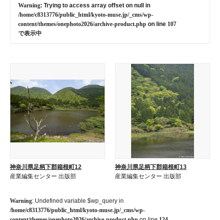
Warning
: Trying to access array offset on null in
/home/c8313776/public_html/kyoto-muse.jp/_cms/wp-
content/themes/onephoto2026/archive-product.php
on line
107
で表示中
神奈川県足柄下郡箱根町12
神奈川県足柄下郡箱根町13
産業編集センター 出版部
産業編集センター 出版部
Warning
: Undefined variable $wp_query in
/home/c8313776/public_html/kyoto-muse.jp/_cms/wp-
content/themes/onephoto2026/archive-product.php
on line
124