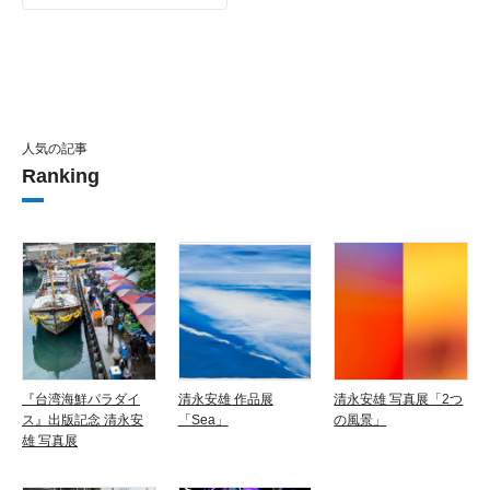
人気の記事
Ranking
『台湾海鮮パラダイ
清永安雄 作品展
清永安雄 写真展「2つ
ス』出版記念 清永安
「Sea」
の風景」
雄 写真展