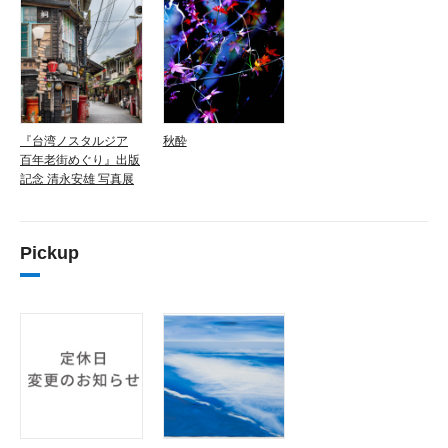
『台湾ノスタルジア
秋酔
百年老街めぐり』出版
記念 清永安雄 写真展
Pickup