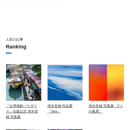
人気の記事
Ranking
『台湾海鮮パラダイ
清永安雄 作品展
清永安雄 写真展「2つ
ス』出版記念 清永安
「Sea」
の風景」
雄 写真展