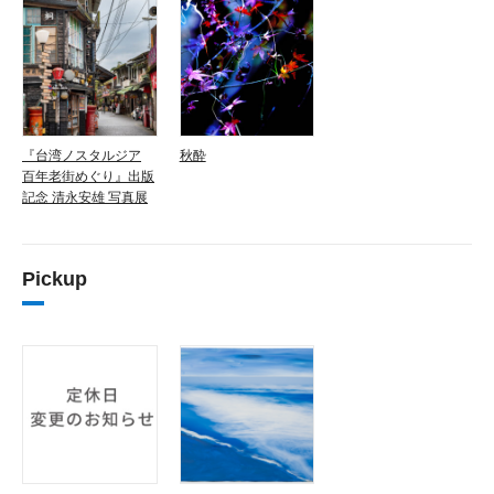
『台湾ノスタルジア
秋酔
百年老街めぐり』出版
記念 清永安雄 写真展
Pickup