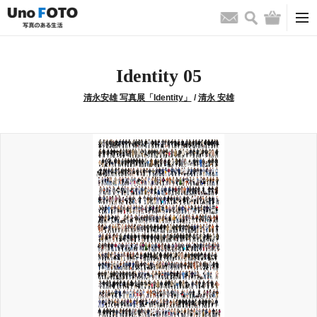
検索
バッグ
お問い合わせ
Identity 05
清永安雄 写真展「Identity」
/
清永 安雄