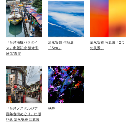
『台湾海鮮パラダイ
清永安雄 作品展
清永安雄 写真展「2つ
ス』出版記念 清永安
「Sea」
の風景」
雄 写真展
『台湾ノスタルジア
秋酔
百年老街めぐり』出版
記念 清永安雄 写真展