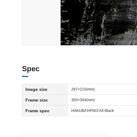
Spec
Image size
297×210(mm)
Frame size
393×304(mm)
Frame spec
HAKUBA HFA03 A4 Black