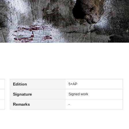
Edition
5+AP
Signature
Signed work
Remarks
-