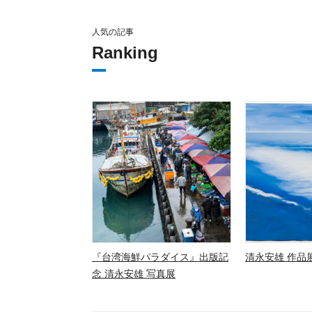
人気の記事
Ranking
『台湾海鮮パラダイス』出版記
清永安雄 作品展
念 清永安雄 写真展