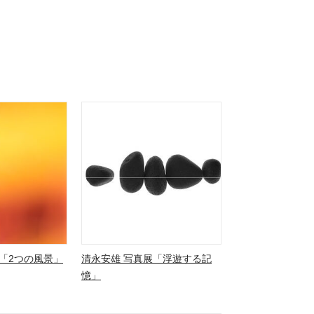
「2つの風景」
清永安雄 写真展「浮遊する記
憶」