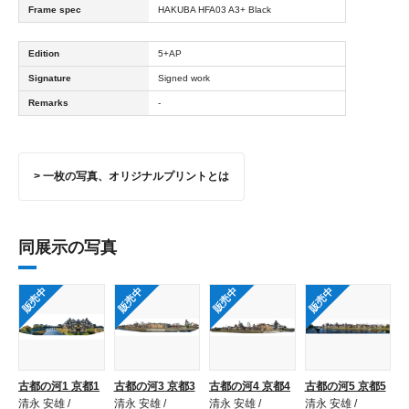
Frame spec
HAKUBA HFA03 A3+ Black
Edition
5+AP
Signature
Signed work
Remarks
-
> 一枚の写真、オリジナルプリントとは
同展示の写真
販売中
販売中
販売中
販売中
古都の河1 京都1
古都の河3 京都3
古都の河4 京都4
古都の河5 京都5
清永 安雄 /
清永 安雄 /
清永 安雄 /
清永 安雄 /