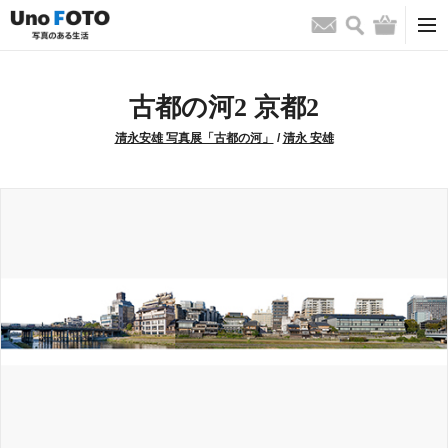
検索
バッグ
お問い合わせ
古都の河2 京都2
清永安雄 写真展「古都の河」
/
清永 安雄