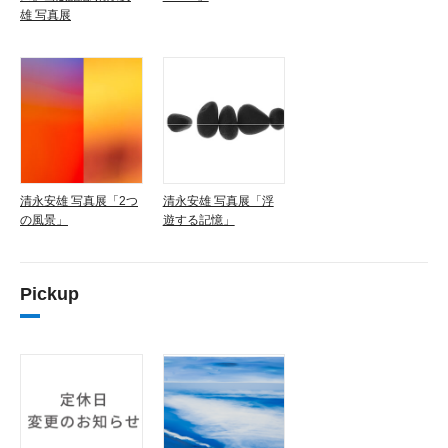
雄 写真展
清永安雄 写真展「2つ
清永安雄 写真展「浮
の風景」
遊する記憶」
Pickup