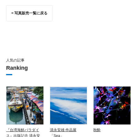
< 写真販売一覧に戻る
人気の記事
Ranking
『台湾海鮮パラダイ
清永安雄 作品展
秋酔
ス』出版記念 清永安
「Sea」