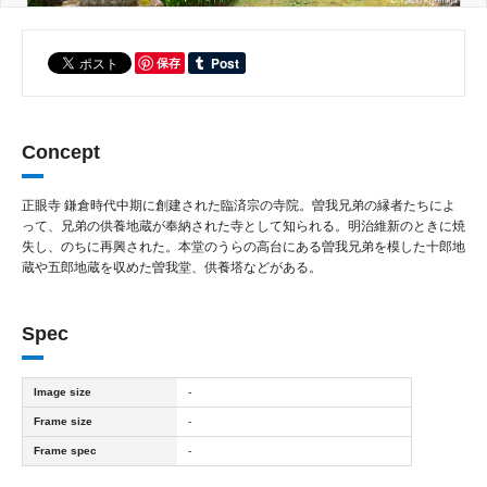
保存
Concept
正眼寺 鎌倉時代中期に創建された臨済宗の寺院。曽我兄弟の縁者たちによ
って、兄弟の供養地蔵が奉納された寺として知られる。明治維新のときに焼
失し、のちに再興された。本堂のうらの高台にある曽我兄弟を模した十郎地
蔵や五郎地蔵を収めた曽我堂、供養塔などがある。
Spec
Image size
-
Frame size
-
Frame spec
-