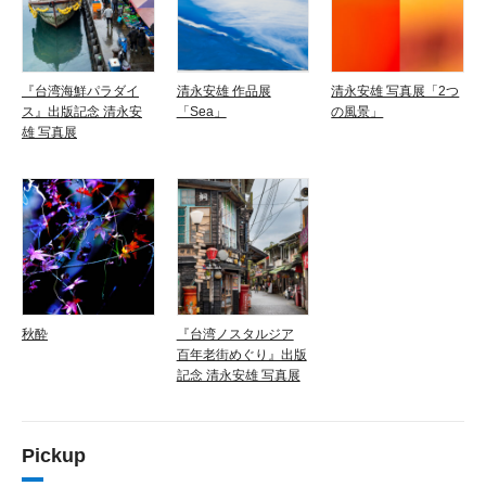
『台湾海鮮パラダイ
清永安雄 作品展
清永安雄 写真展「2つ
ス』出版記念 清永安
「Sea」
の風景」
雄 写真展
秋酔
『台湾ノスタルジア
百年老街めぐり』出版
記念 清永安雄 写真展
Pickup