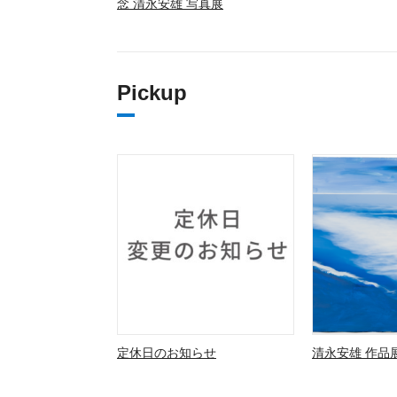
念 清永安雄 写真展
Pickup
定休日のお知らせ
清永安雄 作品展