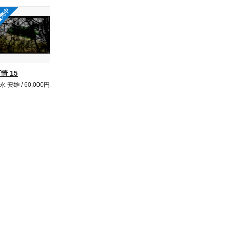
売中
情 15
永 安雄 / 60,000円