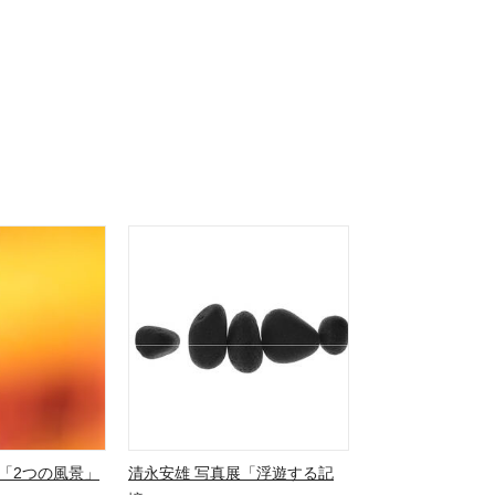
「2つの風景」
清永安雄 写真展「浮遊する記