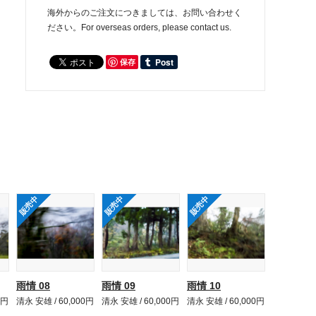
海外からのご注文につきましては、お問い合わせく
ださい。For overseas orders, please contact us.
保存
販売中
販売中
販売中
雨情 08
雨情 09
雨情 10
0円
清永 安雄 / 60,000円
清永 安雄 / 60,000円
清永 安雄 / 60,000円