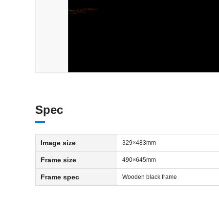
Spec
Image size
329×483mm
Frame size
490×645mm
Frame spec
Wooden black frame