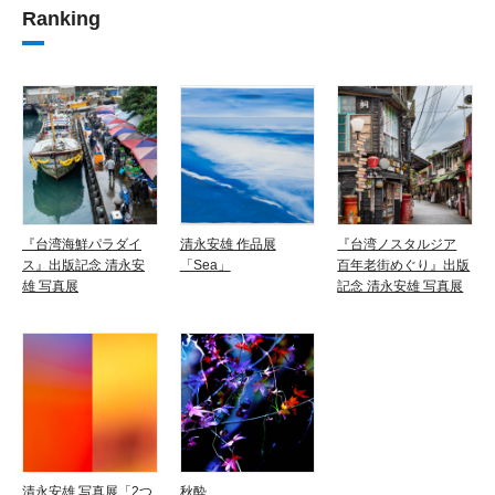
Ranking
『台湾海鮮パラダイ
清永安雄 作品展
『台湾ノスタルジア
ス』出版記念 清永安
「Sea」
百年老街めぐり』出版
雄 写真展
記念 清永安雄 写真展
清永安雄 写真展「2つ
秋酔