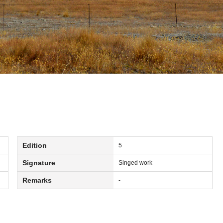
Edition
5
Signature
Singed work
Remarks
-