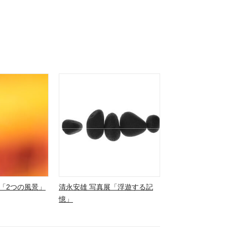
「2つの風景」
清永安雄 写真展「浮遊する記
憶」