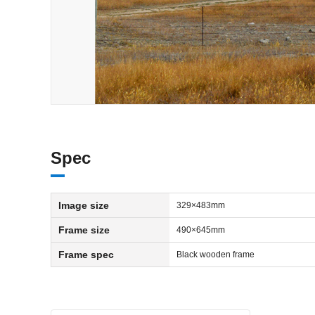
Spec
Image size
329×483mm
Frame size
490×645mm
Frame spec
Black wooden frame