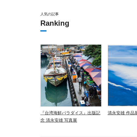
人気の記事
Ranking
『台湾海鮮パラダイス』出版記
清永安雄 作品展
念 清永安雄 写真展