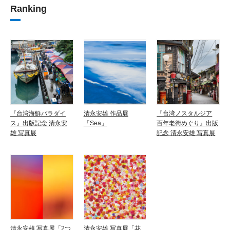
Ranking
『台湾海鮮パラダイ
清永安雄 作品展
『台湾ノスタルジア
ス』出版記念 清永安
「Sea」
百年老街めぐり』出版
雄 写真展
記念 清永安雄 写真展
清永安雄 写真展「2つ
清永安雄 写真展「花