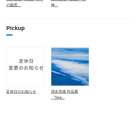
の風景」
神」
Pickup
定休日のお知らせ
清永安雄 作品展
「Sea」