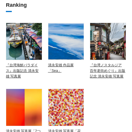
Ranking
『台湾海鮮パラダイ
清永安雄 作品展
『台湾ノスタルジア
ス』出版記念 清永安
「Sea」
百年老街めぐり』出版
雄 写真展
記念 清永安雄 写真展
清永安雄 写真展「2つ
清永安雄 写真展「花