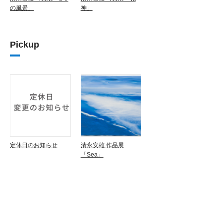
の風景」
神」
Pickup
定休日のお知らせ
清永安雄 作品展
「Sea」