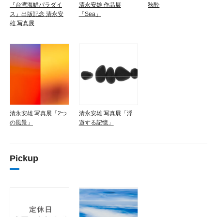
『台湾海鮮パラダイ
清永安雄 作品展
秋酔
ス』出版記念 清永安
「Sea」
雄 写真展
清永安雄 写真展「2つ
清永安雄 写真展「浮
の風景」
遊する記憶」
Pickup