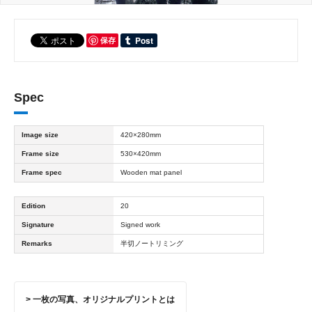
保存
Spec
Image size
420×280mm
Frame size
530×420mm
Frame spec
Wooden mat panel
Edition
20
Signature
Signed work
Remarks
半切ノートリミング
> 一枚の写真、オリジナルプリントとは