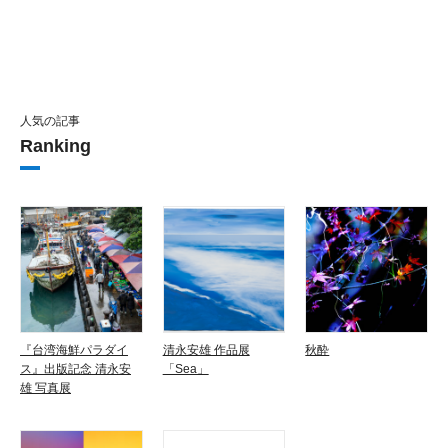
人気の記事
Ranking
『台湾海鮮パラダイ
清永安雄 作品展
秋酔
ス』出版記念 清永安
「Sea」
雄 写真展