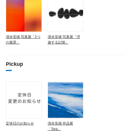
清永安雄 写真展「2つ
清永安雄 写真展「浮
の風景」
遊する記憶」
Pickup
定休日のお知らせ
清永安雄 作品展
「Sea」