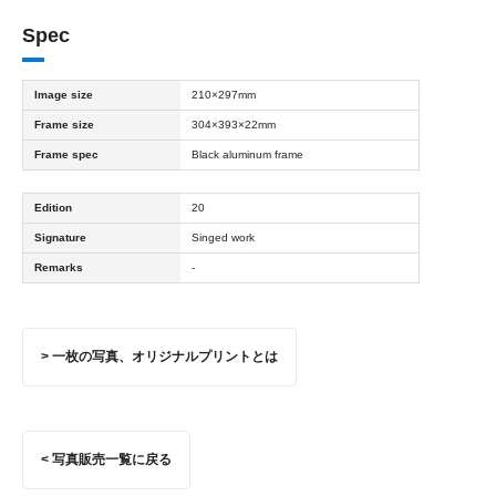
Spec
Image size
210×297mm
Frame size
304×393×22mm
Frame spec
Black aluminum frame
Edition
20
Signature
Singed work
Remarks
-
> 一枚の写真、オリジナルプリントとは
< 写真販売一覧に戻る