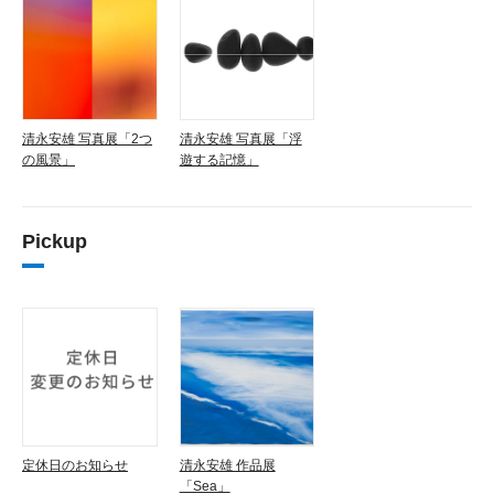
清永安雄 写真展「2つ
清永安雄 写真展「浮
の風景」
遊する記憶」
Pickup
定休日のお知らせ
清永安雄 作品展
「Sea」