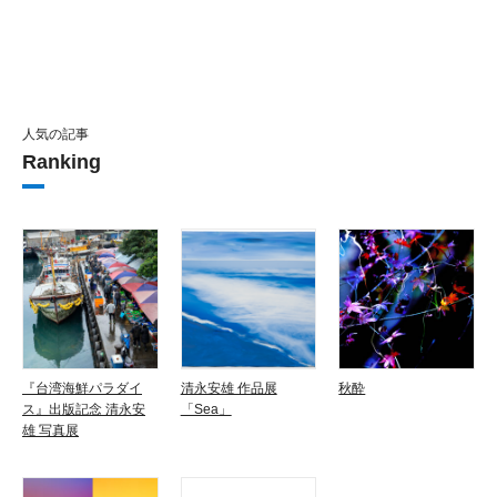
人気の記事
Ranking
『台湾海鮮パラダイ
清永安雄 作品展
秋酔
ス』出版記念 清永安
「Sea」
雄 写真展