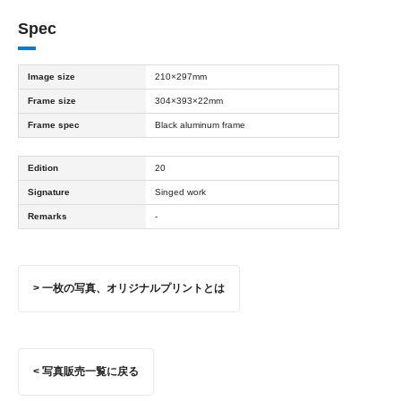
Spec
Image size
210×297mm
Frame size
304×393×22mm
Frame spec
Black aluminum frame
Edition
20
Signature
Singed work
Remarks
-
> 一枚の写真、オリジナルプリントとは
< 写真販売一覧に戻る