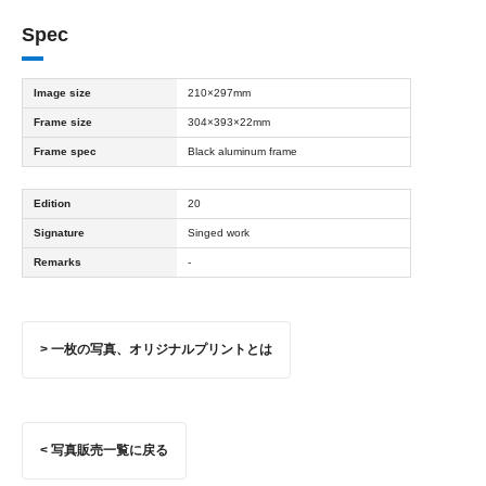
Spec
Image size
210×297mm
Frame size
304×393×22mm
Frame spec
Black aluminum frame
Edition
20
Signature
Singed work
Remarks
-
> 一枚の写真、オリジナルプリントとは
< 写真販売一覧に戻る