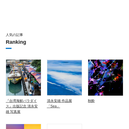
人気の記事
Ranking
『台湾海鮮パラダイ
清永安雄 作品展
秋酔
ス』出版記念 清永安
「Sea」
雄 写真展