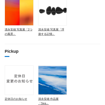
清永安雄 写真展「2つ
清永安雄 写真展「浮
の風景」
遊する記憶」
Pickup
定休日のお知らせ
清永安雄 作品展
「Sea」