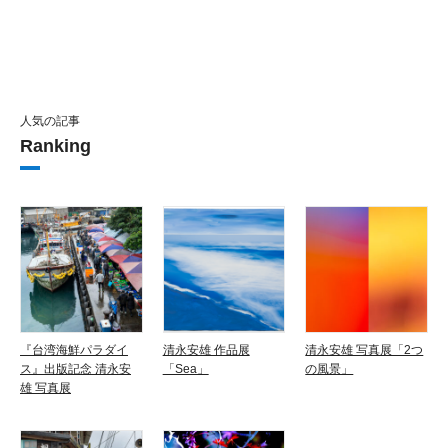
人気の記事
Ranking
『台湾海鮮パラダイ
清永安雄 作品展
清永安雄 写真展「2つ
ス』出版記念 清永安
「Sea」
の風景」
雄 写真展