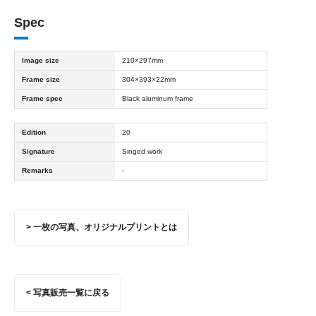
Spec
Image size
210×297mm
Frame size
304×393×22mm
Frame spec
Black aluminum frame
Edition
20
Signature
Singed work
Remarks
-
> 一枚の写真、オリジナルプリントとは
< 写真販売一覧に戻る