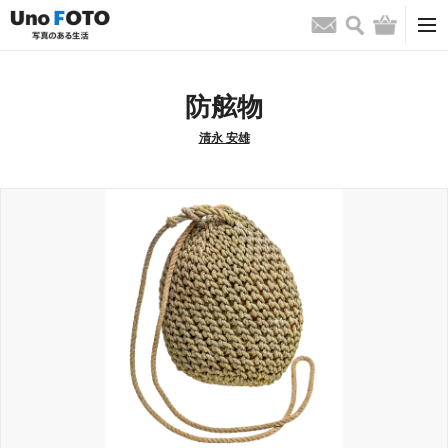
検索
バッグ
お問い合わせ
防舷物
清永 安雄