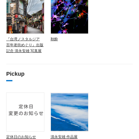
『台湾ノスタルジア
秋酔
百年老街めぐり』出版
記念 清永安雄 写真展
Pickup
定休日のお知らせ
清永安雄 作品展