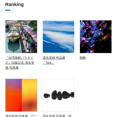
Ranking
『台湾海鮮パラダイ
清永安雄 作品展
秋酔
ス』出版記念 清永安
「Sea」
雄 写真展
清永安雄 写真展「2つ
清永安雄 写真展「浮