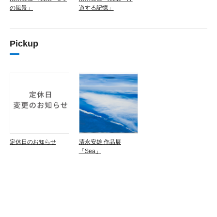
の風景」
遊する記憶」
Pickup
定休日のお知らせ
清永安雄 作品展
「Sea」