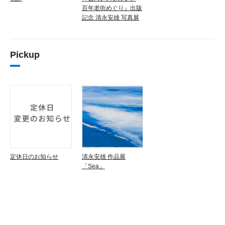
百年老街めぐり』出版
記念 清永安雄 写真展
Pickup
定休日のお知らせ
清永安雄 作品展
「Sea」