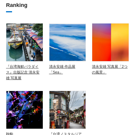
Ranking
『台湾海鮮パラダイ
清永安雄 作品展
清永安雄 写真展「2つ
ス』出版記念 清永安
「Sea」
の風景」
雄 写真展
秋酔
『台湾ノスタルジア