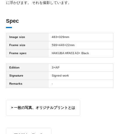
に浮かびます。 それを撮影しています。
Spec
Image size
483×329mm
Frame size
599×446×22mm
Frame spec
HAKUBA HFA03 A3+ Black
Edition
3+AP
Signature
Signed work
Remarks
-
> 一枚の写真、オリジナルプリントとは