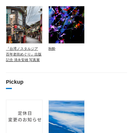
『台湾ノスタルジア
秋酔
百年老街めぐり』出版
記念 清永安雄 写真展
Pickup