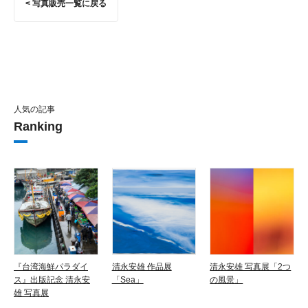
< 写真販売一覧に戻る
人気の記事
Ranking
『台湾海鮮パラダイ
清永安雄 作品展
清永安雄 写真展「2つ
ス』出版記念 清永安
「Sea」
の風景」
雄 写真展