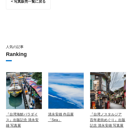
< 写真販売一覧に戻る
人気の記事
Ranking
『台湾海鮮パラダイ
清永安雄 作品展
『台湾ノスタルジア
ス』出版記念 清永安
「Sea」
百年老街めぐり』出版
雄 写真展
記念 清永安雄 写真展