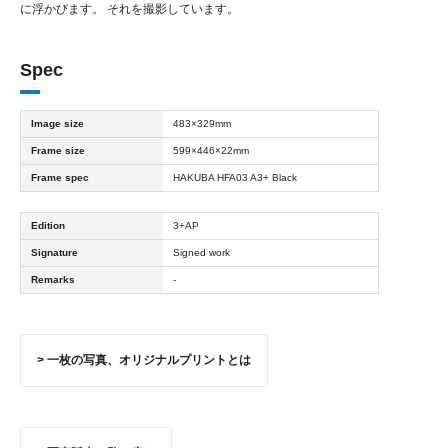
に浮かびます。 それを撮影しています。
Spec
Image size
483×329mm
Frame size
599×446×22mm
Frame spec
HAKUBA HFA03 A3+ Black
Edition
3+AP
Signature
Signed work
Remarks
-
> 一枚の写真、オリジナルプリントとは