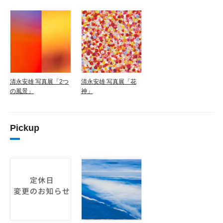
清永安雄 写真展「2つ
清永安雄 写真展「花
の風景」
神」
Pickup