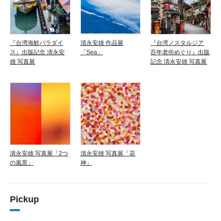
『台湾海鮮パラダイ
清永安雄 作品展
『台湾ノスタルジア
ス』出版記念 清永安
「Sea」
百年老街めぐり』出版
雄 写真展
記念 清永安雄 写真展
清永安雄 写真展「2つ
清永安雄 写真展「花
の風景」
神」
Pickup