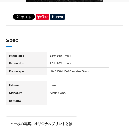
保存
Spec
Image size
160×160（mm）
Frame size
304×393（mm）
Frame spec
HAKUBA HFA03 A4size Black
Edition
Free
Signature
Singed work
Remarks
-
> 一枚の写真、オリジナルプリントとは