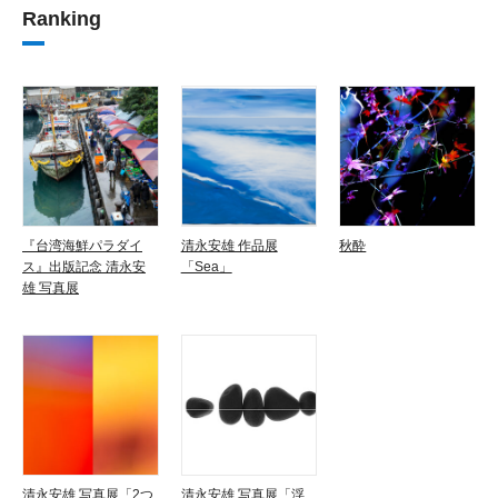
Ranking
『台湾海鮮パラダイ
清永安雄 作品展
秋酔
ス』出版記念 清永安
「Sea」
雄 写真展
清永安雄 写真展「2つ
清永安雄 写真展「浮