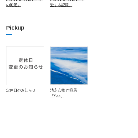
の風景」
遊する記憶」
Pickup
定休日のお知らせ
清永安雄 作品展
「Sea」