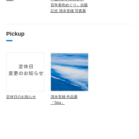
百年老街めぐり』出版
記念 清永安雄 写真展
Pickup
定休日のお知らせ
清永安雄 作品展
「Sea」