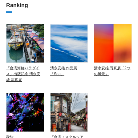
Ranking
『台湾海鮮パラダイ
清永安雄 作品展
清永安雄 写真展「2つ
ス』出版記念 清永安
「Sea」
の風景」
雄 写真展
秋酔
『台湾ノスタルジア