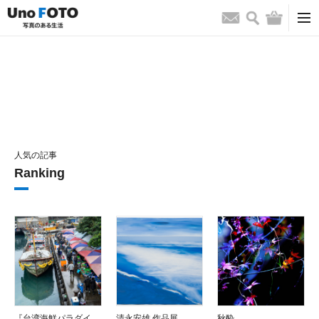
検索
バッグ
お問い合わせ
人気の記事
Ranking
『台湾海鮮パラダイ
清永安雄 作品展
秋酔